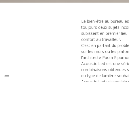
Le bien-être au bureau est
toujours deux sujets inco
subissent en premier lieu
confort au travailleur.
C’est en partant du prob
sur les murs ou les plafon
l’architecte Paola Ripamo
Acoustic Led est une sér
combinaisons obtenues son
du type de lumière souhai
Acoustic Led : disponible