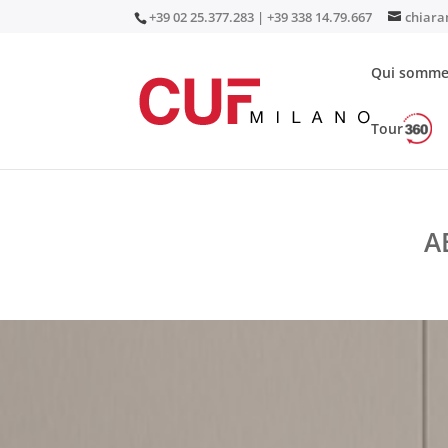
+39 02 25.377.283 | +39 338 14.79.667
chiara
Qui somme
Tour
< toutes les news
A