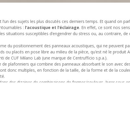
 l’un des sujets les plus discutés ces derniers temps. Et quand on parle
ntournables :
l’acoustique et l’éclairage
. En effet, ce sont nos sens
 les situations susceptibles d’engendrer du stress ou, au contraire, d
lème du positionnement des panneaux acoustiques, qui ne peuvent pas
ds ou placés en pose libre au milieu de la pièce, qu’est né le produit
nti de CUF Milano Lab (une marque de Centrufficio s.p.a.).
ie de plafonniers qui combine des panneaux absorbant le son avec de
t donc multiples, en fonction de la taille, de la forme et de la coule
té.
 dans des dizaines de combinaisons de formes/couleurs, livrer sous en