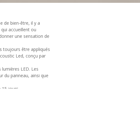
 de bien-être, il y a
 qui accueillent ou
e donner une sensation de
 toujours être appliqués
 Acoustic Led, conçu par
s lumières LED. Les
ur du panneau, ainsi que
 15 jours.