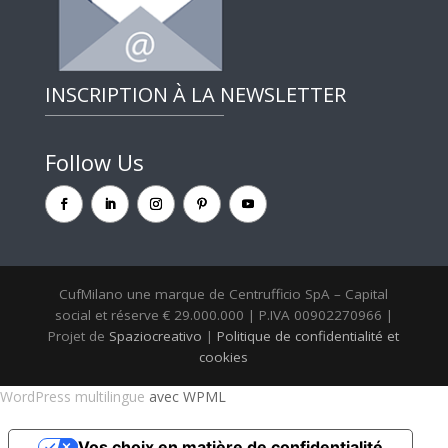
INSCRIPTION À LA NEWSLETTER
Follow Us
CufMilano une marque de Centrufficio SpA – Capital
social et réserve € 29.000.000 | P.IVA 00902270966 |
Projet de
Spaziocreativo
|
Politique de confidentialité et
cookies
WordPress multilingue
avec WPML
Vos choix en matière de confidentialité