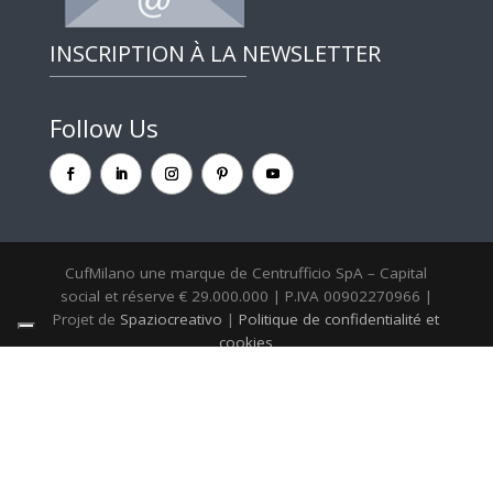
INSCRIPTION À LA NEWSLETTER
Follow Us
CufMilano une marque de Centrufficio SpA – Capital
social et réserve € 29.000.000 | P.IVA 00902270966 |
Projet de
Spaziocreativo
|
Politique de confidentialité et
cookies
WordPress multilingue
avec WPML
Vos choix en matière de confidentialité
Notification lors de la collecte