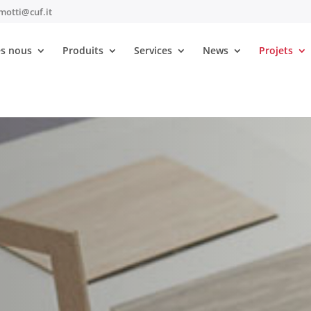
motti@cuf.it
s nous
Produits
Services
News
Projets