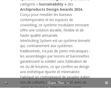
catégorie «
Sustainability »
des
Archiproducts Design Awards 2024.
Conçu pour meubler les bureaux
contemporains et les espaces de
coworking, ce système modulaire innovant
offre une solution durable, flexible et de
haute qualité artisanale.
Interlocking System est un système breveté
qui, contrairement aux systèmes
traditionnels, n’a pas de joints mécaniques :
les assemblages par tenons et baïonnettes
garantissent la solidité sans l’utilisation de
vis ou de boulons, ce qui confère au design
une esthétique épurée et minimaliste.
Fabriqué en contreplaqué de peuplier italien
issu de cultures durables et traité avec un
Share This
vernis écologique, Interlocking System
réduit l’impact sur l’environnement grâce à
la technologie CNC Nesting, qui minimise
les déchets lors de la production.
Grâce à sa modularité et à sa légèreté,