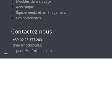
Meubles de archivage
Acoustique
Équipements et aménagement
Les partenaires
Contactez-nous
+39 02.25.377.283
chiaramotti@cuf.it
r.spano@cufmilano.com
Showroom Milano
Via G. Rosales, 3/5 – 20124
Milano – Italy