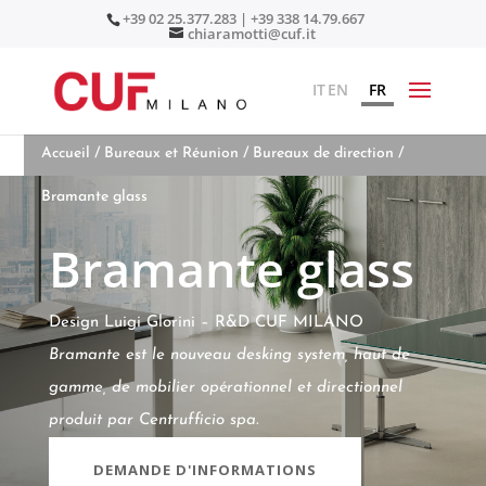
+39 02 25.377.283 | +39 338 14.79.667
chiaramotti@cuf.it
IT
EN
FR
Accueil
/
Bureaux et Réunion
/
Bureaux de direction
/
Bramante glass
Bramante glass
Design Luigi Glorini – R&D CUF MILANO
Bramante est le nouveau desking system, haut de
gamme, de mobilier opérationnel et directionnel
produit par Centrufficio spa.
DEMANDE D'INFORMATIONS