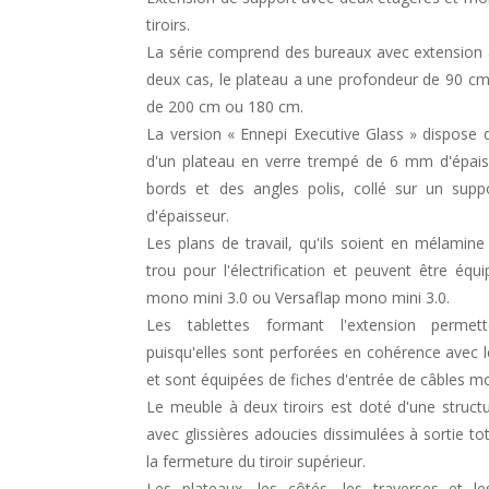
tiroirs.
La série comprend des bureaux avec extension à
deux cas, le plateau a une profondeur de 90 cm
de 200 cm ou 180 cm.
La version « Ennepi Executive Glass » dispose
d'un plateau en verre trempé de 6 mm d'épais
bords et des angles polis, collé sur un s
d'épaisseur.
Les plans de travail, qu'ils soient en mélamin
trou pour l'électrification et peuvent être équ
mono mini 3.0 ou Versaflap mono mini 3.0.
Les tablettes formant l'extension permet
puisqu'elles sont perforées en cohérence avec 
et sont équipées de fiches d'entrée de câbles m
Le meuble à deux tiroirs est doté d'une structu
avec glissières adoucies dissimulées à sortie tot
la fermeture du tiroir supérieur.
Les plateaux, les côtés, les traverses et l