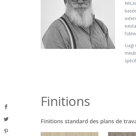
MILAN
basée
exter
exist
l’obt
Luigi
meubl
spéci
Finitions
Finitions standard des plans de trava