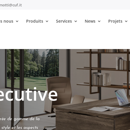
motti@cuf.it
s nous
Produits
Services
News
Projets
ction
/ Ennepi Executive
ecutive
ntrée de gamme de la
style et les aspects