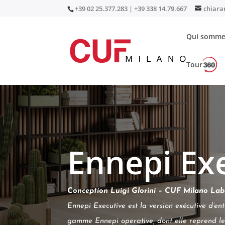
+39 02 25.377.283 | +39 338 14.79.667
chiara
Qui somme
Tour
Accueil
/
Bureaux et Réunion
/
Bureaux de dire
Ennepi Ex
Conception Luigi Glorini – CUF Milano Lab
Ennepi Executive est la version exécutive d’e
gamme Ennepi operative, dont elle reprend le 