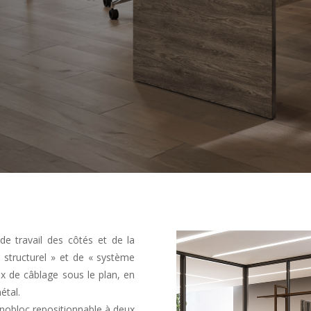
de travail des côtés et de la
 structurel » et de « système
x de câblage sous le plan, en
étal.
nobloc repositionnable à deux