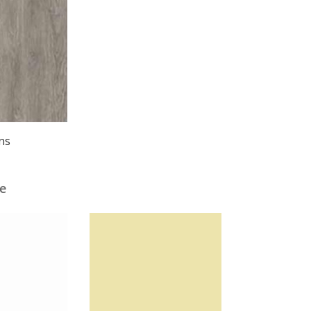
ns
re