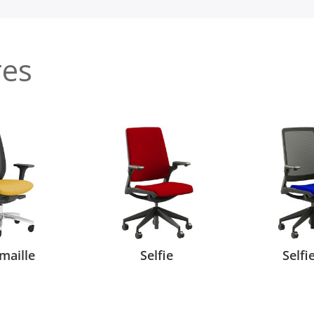
res
 maille
Selfie
Selfi