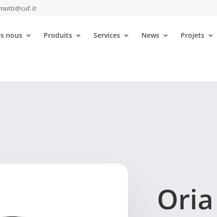
motti@cuf.it
s nous
Produits
Services
News
Projets
hite
Oria