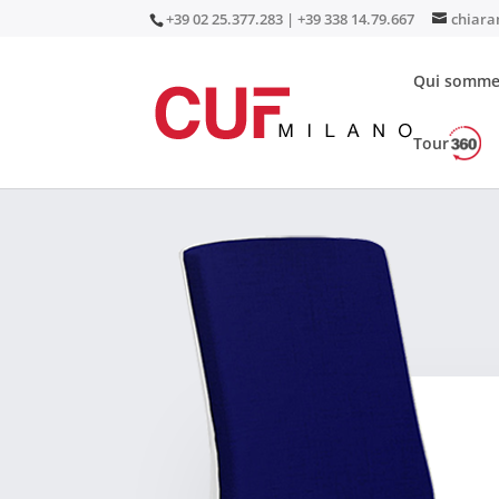
+39 02 25.377.283 | +39 338 14.79.667
chiara
Qui somme
Tour
Accueil
/
Sièges
/
Sièges opérationnels
/ Oria W