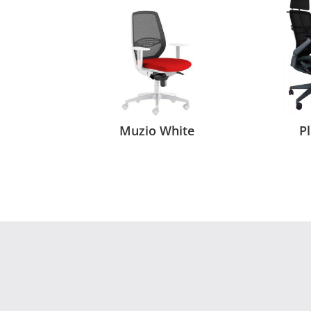
Muzio White
P