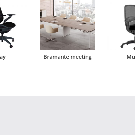
lay
Bramante meeting
Mu