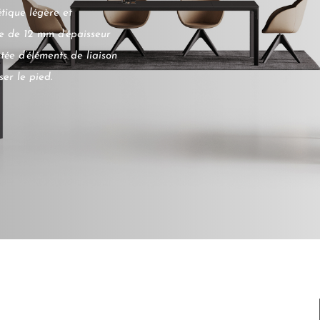
étique légère et
e de 12 mm d’épaisseur
tée d’éléments de liaison
er le pied.