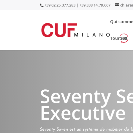
+39 02 25.377.283 | +39 338 14.79.667
chiara
Qui somme
Tour
Accueil
/
Bureaux et Réunion
/
Bureaux de dire
Seventy S
Executive
Seventy Seven est un système de mobilier de 