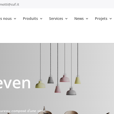
motti@cuf.it
s nous
Produits
Services
News
Projets
ction
/ Seventy Seven Executive
even
bureau composé d’une série