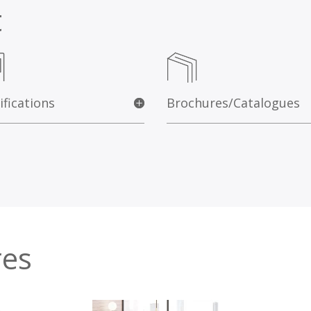
t
ifications
Brochures/Catalogues
res