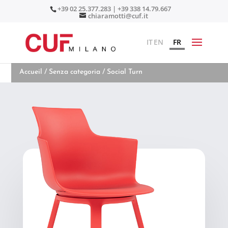
+39 02 25.377.283 | +39 338 14.79.667
chiaramotti@cuf.it
IT
EN
FR
Accueil
/
Senza categoria
/ Social Turn