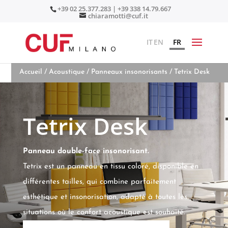
+39 02 25.377.283 | +39 338 14.79.667
chiaramotti@cuf.it
IT
EN
FR
Accueil
/
Acoustique
/
Panneaux insonorisants
/ Tetrix Desk
Tetrix Desk
Panneau double-face insonorisant.
Tetrix est un panneau en tissu coloré, disponible en
différentes tailles, qui combine parfaitement
esthétique et insonorisation, adapté à toutes les
situations où le confort acoustique est souhaité.