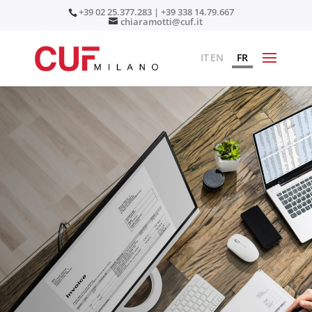
+39 02 25.377.283 | +39 338 14.79.667
chiaramotti@cuf.it
IT
EN
FR