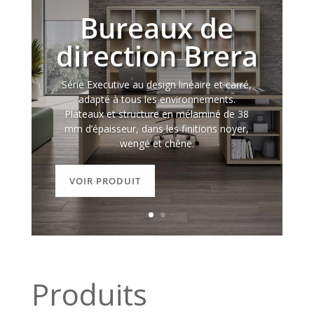
Bureaux de
direction Brera
Série Executive au design linéaire et carré,
adapté à tous les environnements.
Plateaux et structure en mélaminé de 38
mm d’épaisseur, dans les finitions noyer,
wengé et chêne.
VOIR PRODUIT
Produits