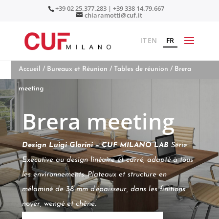
+39 02 25.377.283 | +39 338 14.79.667
chiaramotti@cuf.it
IT
EN
FR
Accueil
/
Bureaux et Réunion
/
Tables de réunion
/ Brera
meeting
Brera meeting
Design Luigi Glorini – CUF MILANO LAB
Série
Executive au design linéaire et carré, adapté à tous
les environnements. Plateaux et structure en
mélaminé de 38 mm d’épaisseur, dans les finitions
noyer, wengé et chêne.