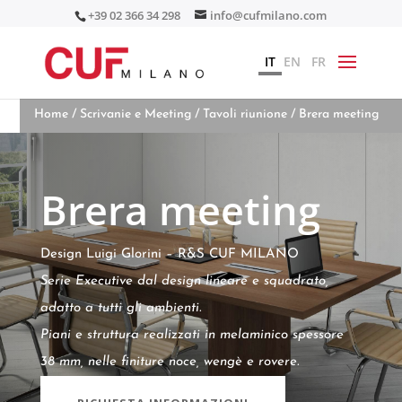
+39 02 366 34 298
info@cufmilano.com
IT
EN
FR
Home
/
Scrivanie e Meeting
/
Tavoli riunione
/ Brera meeting
Brera meeting
Design Luigi Glorini – R&S CUF MILANO
Serie Executive dal design lineare e squadrato,
adatto a tutti gli ambienti.
Piani e struttura realizzati in melaminico spessore
38 mm, nelle finiture noce, wengè e rovere.