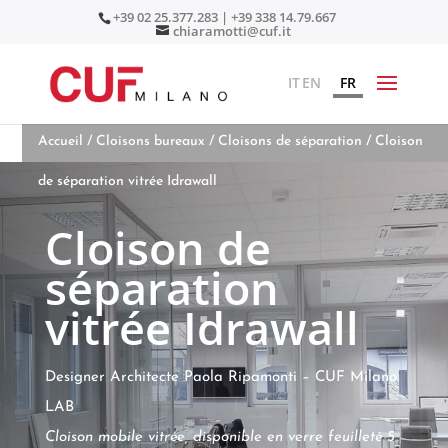
+39 02 25.377.283 | +39 338 14.79.667
chiaramotti@cuf.it
IT
EN
FR
Accueil
/
Cloisons bureaux
/
Cloisons de séparation
/ Cloison
de séparation vitrée Idrawall
Cloison de
séparation
vitrée Idrawall
Designer Architecte Paola Ripamonti – CUF Milano
LAB
Cloison mobile vitrée, disponible en verre feuilleté 5