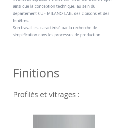
espaces de bureaux et dans des projets de collections
de mobilier de bureau.
Ces dernières années, elle a supervisé la conception de
nouveaux espaces d'exposition pour Centrufficio spa,
ainsi que la conception technique, au sein du
département CUF MILANO LAB, des cloisons et des
fenêtres.
Son travail est caractérisé par la recherche de
simplification dans les processus de production.
Finitions
Profilés et vitrages :