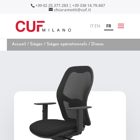
+39 02 25.377.283 | +39 338 14.79.667
chiaramotti@cuf.it
IT
EN
FR
Accueil
/
Sièges
/
Sièges opérationnels
/ Diana