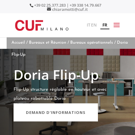
+39 02 25.377.283 | +39 338 14.79.667
chiaramotti@cuf.it
IT
EN
FR
Accueil
/
Bureaux et Réunion
/
Bureaux opérationnels
/ Doria
Flip-Up
Doria Flip-Up
Flip-Up structure réglable en hauteur et avec
plateau rabattable Doria
DEMAND D'INFORMATIONS