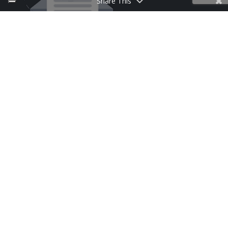
Share This
INSCRIPTION À LA NEWSLETTER
Follow Us
CufMilano une marque de Centrufficio SpA – Capital
social et réserve € 29.000.000 | P.IVA 00902270966 |
Projet de
Spaziocreativo
|
Politique de confidentialité et
cookies
WordPress multilingue
avec WPML