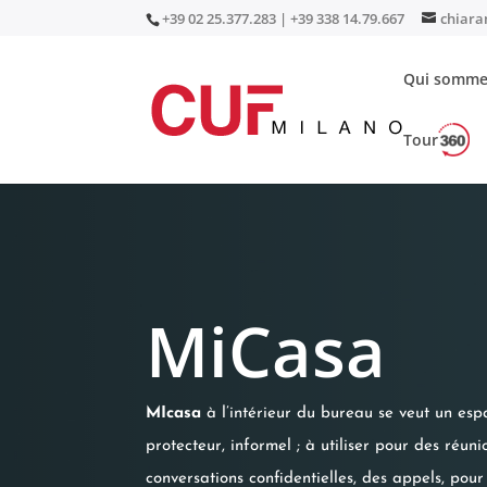
+39 02 25.377.283 | +39 338 14.79.667
chiara
Qui somme
Tour
Accueil
/
Acoustique
/
Phone Booth
/ MiCasa
MiCasa
MIcasa
à l’intérieur du bureau se veut un esp
protecteur, informel ; à utiliser pour des réuni
conversations confidentielles, des appels, pou