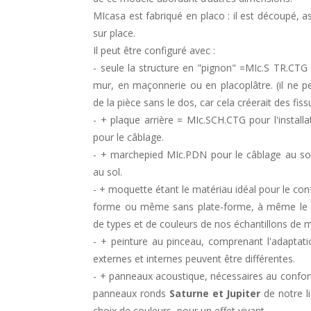
MIcasa est fabriqué en placo : il est découpé, a
sur place.
Il peut être configuré avec :
- seule la structure en "pignon" =MIc.S TR.CTG p
mur, en maçonnerie ou en placoplâtre. (il ne pe
de la pièce sans le dos, car cela créerait des fiss
- + plaque arrière = MIc.SCH.CTG pour l'installa
pour le câblage.
- + marchepied MIc.PDN pour le câblage au sol
au sol.
- + moquette étant le matériau idéal pour le con
forme ou même sans plate-forme, à même le s
de types et de couleurs de nos échantillons de 
- + peinture au pinceau, comprenant l'adaptati
externes et internes peuvent être différentes.
- + panneaux acoustique, nécessaires au confor
panneaux ronds
Saturne et Jupiter
de notre l
choix de couleurs, pour un effet vivant.