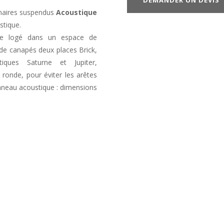
DEMANDER UN DEVIS
inaires suspendus
Acoustique
stique.
être logé dans un espace de
de canapés deux places Brick,
iques Saturne et Jupiter,
ronde, pour éviter les arêtes
anneau acoustique : dimensions