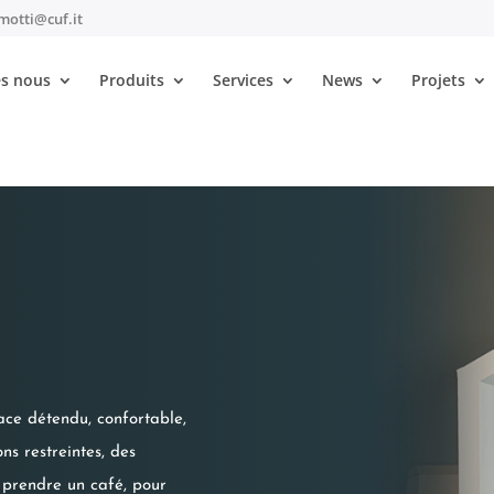
motti@cuf.it
s nous
Produits
Services
News
Projets
ace détendu, confortable,
ons restreintes, des
r prendre un café, pour