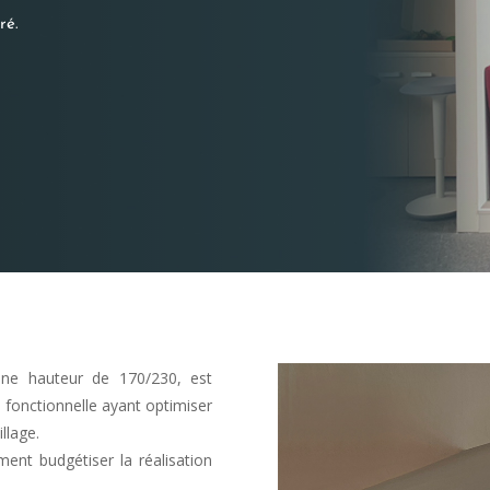
ré.
une hauteur de 170/230, est
fonctionnelle ayant optimiser
llage.
ent budgétiser la réalisation