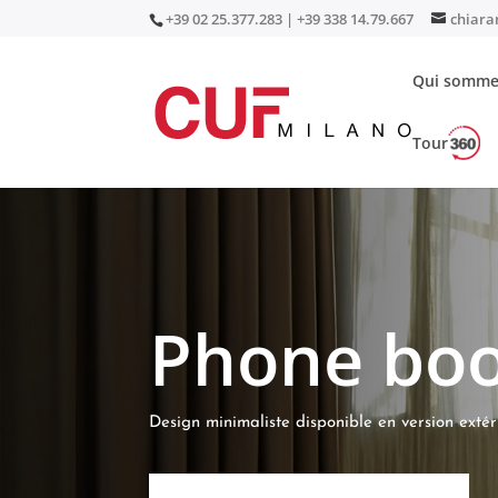
+39 02 25.377.283 | +39 338 14.79.667
chiara
Qui somme
Tour
Accueil
/
Acoustique
/
Phone Booth
/ Phone bo
Phone boo
Design minimaliste disponible en version extérie