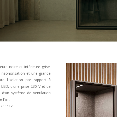
ure noire et intérieure grise.
 insonorisation et une grande
re l'isolation par rapport à
e LED, d'une prise 230 V et de
 d'un système de ventilation
 l'air.
 23351-1.