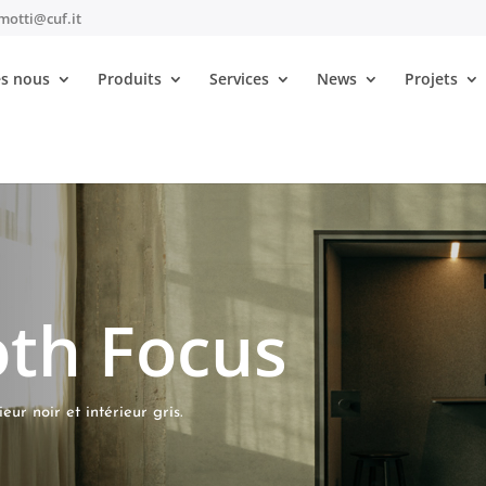
motti@cuf.it
s nous
Produits
Services
News
Projets
oth Focus
th Focus
ur noir et intérieur gris.