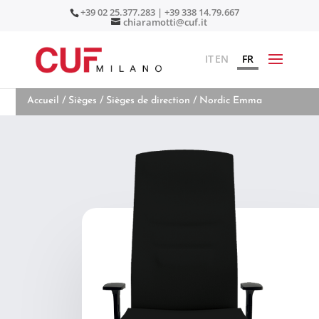
+39 02 25.377.283 | +39 338 14.79.667
chiaramotti@cuf.it
IT
EN
FR
Accueil
/
Sièges
/
Sièges de direction
/ Nordic Emma