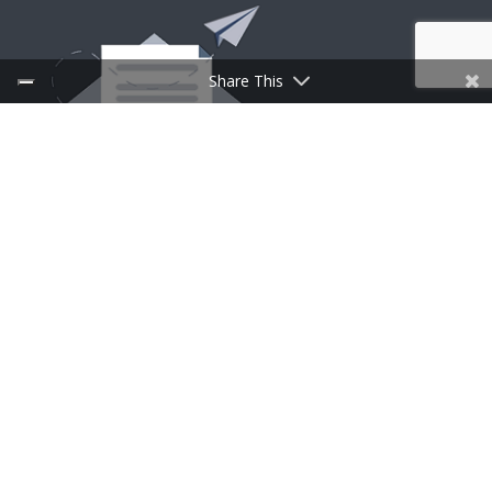
Share This
INSCRIPTION À LA NEWSLETTER
Follow Us
CufMilano une marque de Centrufficio SpA – Capital
social et réserve € 29.000.000 | P.IVA 00902270966 |