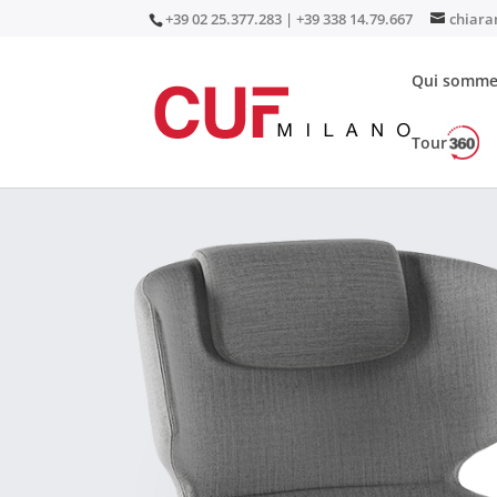
+39 02 25.377.283 | +39 338 14.79.667
chiara
Qui somme
Tour
Accueil
/
Sièges
/
Sièges de direction
/ Shuttle 