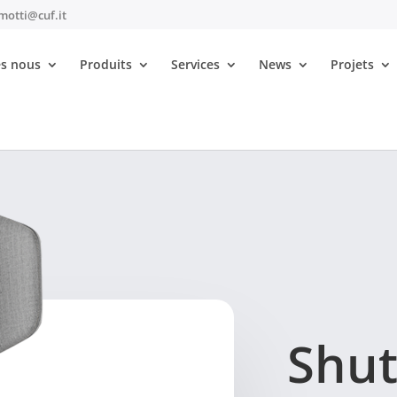
motti@cuf.it
s nous
Produits
Services
News
Projets
Apollo
Shut