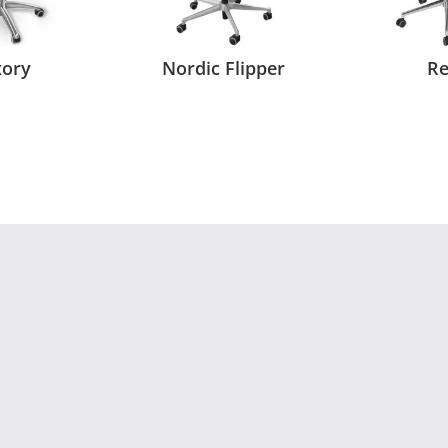
xory
Nordic Flipper
R