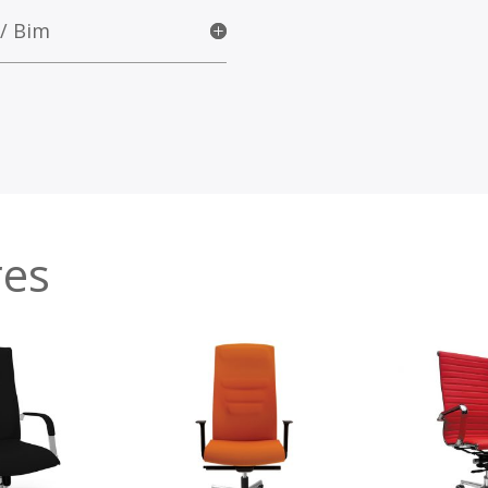
 / Bim
res