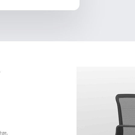
.
iège,