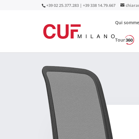
+39 02 25.377.283 | +39 338 14.79.667
chiara
Qui somme
Tour
Accueil
/
Sièges
/
Sièges de direction
/ Marilyn