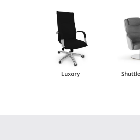
Luxory
Shuttl