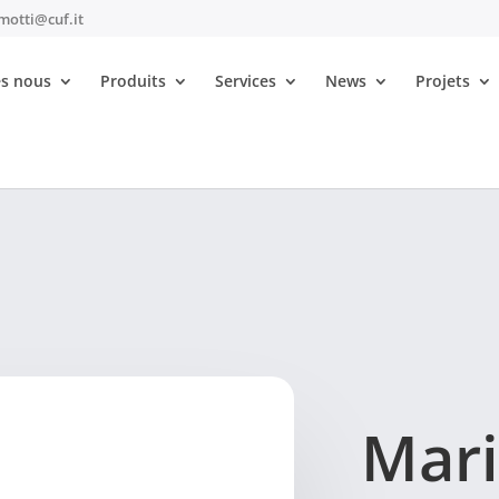
motti@cuf.it
s nous
Produits
Services
News
Projets
Mari