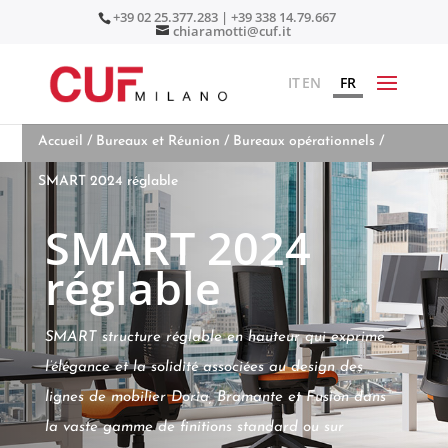
+39 02 25.377.283 | +39 338 14.79.667
chiaramotti@cuf.it
IT
EN
FR
Accueil
/
Bureaux et Réunion
/
Bureaux opérationnels
/
SMART 2024 réglable
SMART 2024
réglable
SMART structure réglable en hauteur qui exprime
l’élégance et la solidité associées au design des
lignes de mobilier Doria, Bramante et Fusion dans
la vaste gamme de finitions standard ou sur