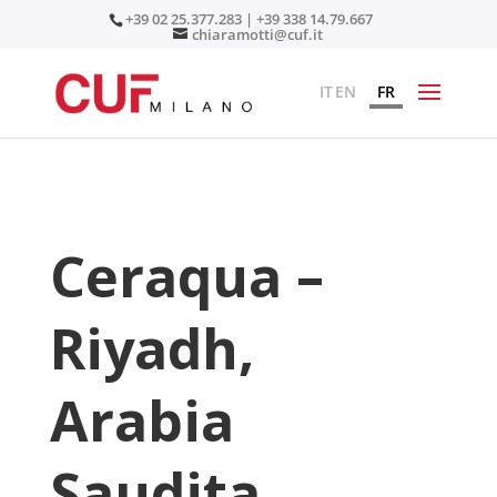
+39 02 25.377.283 | +39 338 14.79.667
chiaramotti@cuf.it
IT
EN
FR
Ceraqua –
Riyadh,
Arabia
Saudita