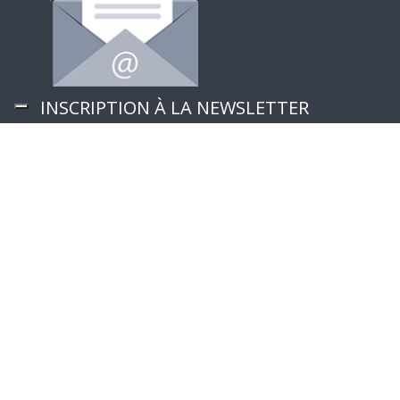
INSCRIPTION À LA NEWSLETTER
Follow Us
CufMilano une marque de Centrufficio SpA – Capital
social et réserve € 29.000.000 | P.IVA 00902270966 |
Projet de
Spaziocreativo
|
Politique de confidentialité et
cookies
WordPress multilingue
avec WPML