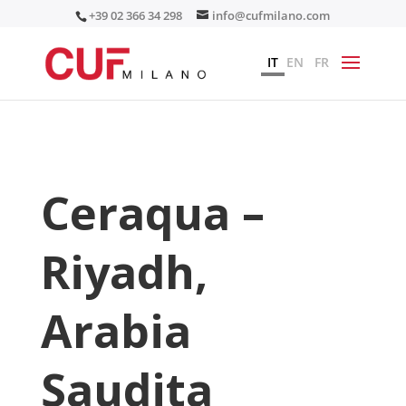
+39 02 366 34 298
info@cufmilano.com
IT
EN
FR
Ceraqua –
Riyadh,
Arabia
Saudita