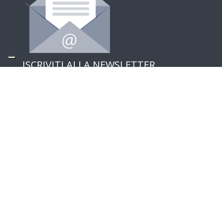
ISCRIVITI ALLA NEWSLETTER
Follow Us
CufMilano un brand di Centrufficio SpA – Capitale
sociale e riserve € 29.000.000 | P.IVA 00902270966 |
Progettato da
Spaziocreativo
|
Privacy and Cookie
Policy
WordPress multilingue
con WPML