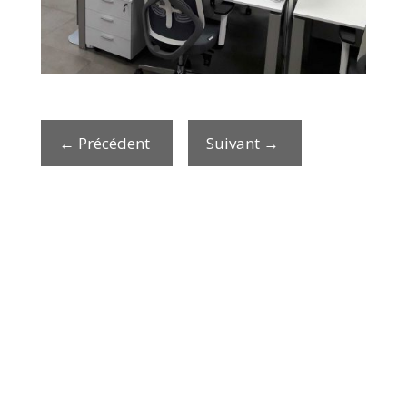
←
Précédent
Suivant
→