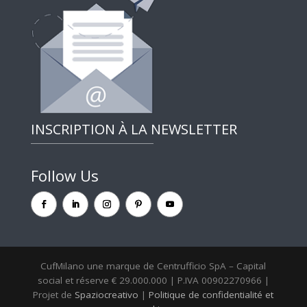
INSCRIPTION À LA NEWSLETTER
Follow Us
CufMilano une marque de Centrufficio SpA – Capital
social et réserve € 29.000.000 | P.IVA 00902270966 |
Projet de
Spaziocreativo
|
Politique de confidentialité et