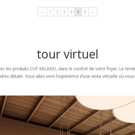
←
1
2
3
4
5
6
→
tour virtuel
es produits CUF MILANO, dans le confort de votre foyer. Le renders
es détails. Vous allez vivre l’expérience d’une visite virtuelle où vo