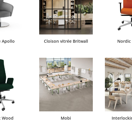
e Apollo
Cloison vitrée Britwall
Nordic 
c Wood
Mobi
Interlock