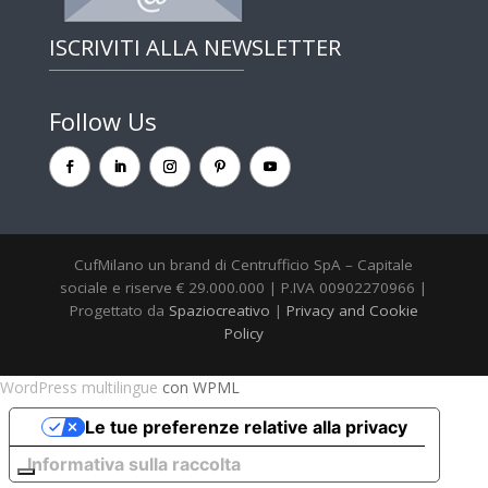
ISCRIVITI ALLA NEWSLETTER
Follow Us
CufMilano un brand di Centrufficio SpA – Capitale
sociale e riserve € 29.000.000 | P.IVA 00902270966 |
Progettato da
Spaziocreativo
|
Privacy and Cookie
Policy
WordPress multilingue
con WPML
Le tue preferenze relative alla privacy
Informativa sulla raccolta