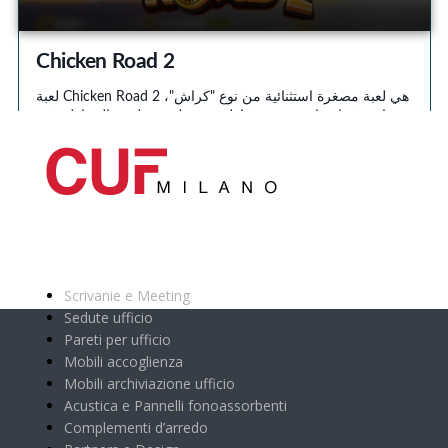
Categorie principali
Scrivanie e Meeting
Sedute ufficio
Pareti per ufficio
Mobili accoglienza
Mobili archiviazione ufficio
Acustica e Pannelli fonoassorbenti
Complementi d’arredo