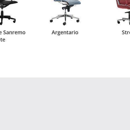
e Sanremo
Argentario
Str
ete