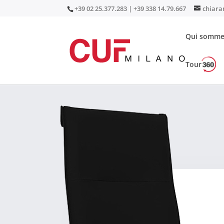
+39 02 25.377.283 | +39 338 14.79.667
chiara
Qui somme
Tour
Accueil
/
Sièges
/
Sièges de direction
/ Luxory