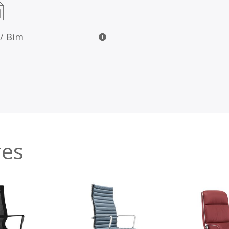
 / Bim
res