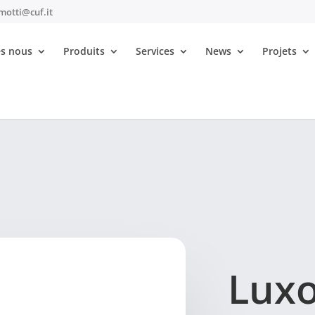
motti@cuf.it
s nous
Produits
Services
News
Projets
Luxo