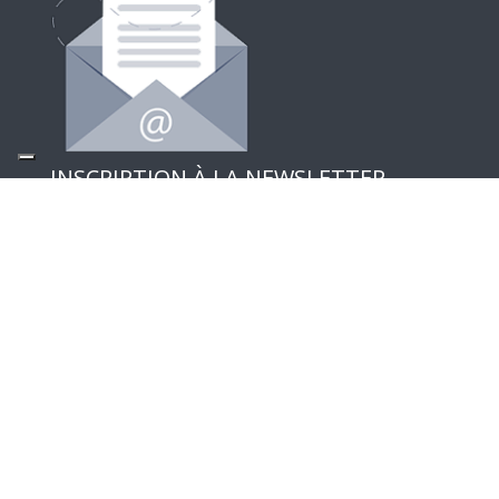
INSCRIPTION À LA NEWSLETTER
Follow Us
CufMilano une marque de Centrufficio SpA – Capital
social et réserve € 29.000.000 | P.IVA 00902270966 |
Projet de
Spaziocreativo
|
Politique de confidentialité et
cookies