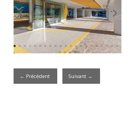
←
Précédent
Suivant
→