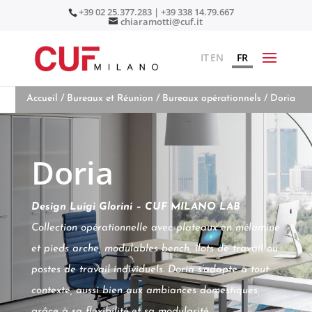
+39 02 25.377.283 | +39 338 14.79.667
chiaramotti@cuf.it
IT
EN
FR
Accueil
/
Bureaux et Réunion
/
Bureaux opérationnels
/ Doria
Doria
Design Luigi Glorini – CUF MILANO LAB
Collection opérationnelle avec plateaux en mélamine
et pieds arche, modulables bench, îlots de travail ou
postes de travail individuels. Doria s’adapte à tout
contexte, aussi bien aux ambiances domestiques,
grâce à sa flexibilité et sa modularité.