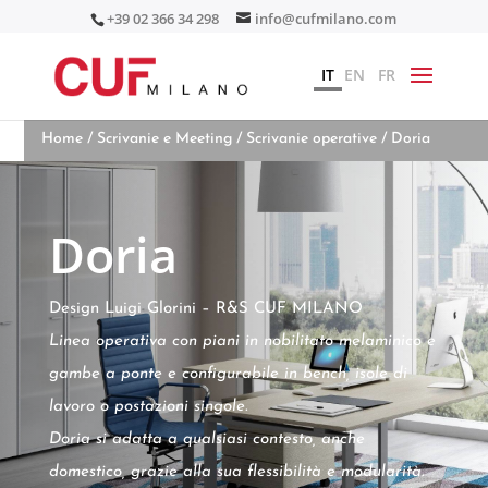
+39 02 366 34 298
info@cufmilano.com
IT
EN
FR
Home
/
Scrivanie e Meeting
/
Scrivanie operative
/ Doria
Doria
Design Luigi Glorini – R&S CUF MILANO
Linea operativa con piani in nobilitato melaminico e
gambe a ponte e configurabile in bench, isole di
lavoro o postazioni singole.
Doria si adatta a qualsiasi contesto, anche
domestico, grazie alla sua flessibilità e modularità.