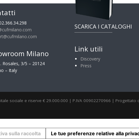
tatti
02.366.34.298
SCARICA I CATALOGHI
@cufmilano.com
rt@cufmilano.com
Link utili
owroom Milano
Discovery
G. Rosales, 3/5 – 20124
Press
o – Italy
itale sociale e riserve € 29.000.000 | P.IVA 00902270966 | Progettato
iva sulla raccolta
Le tue preferenze relative alla priva