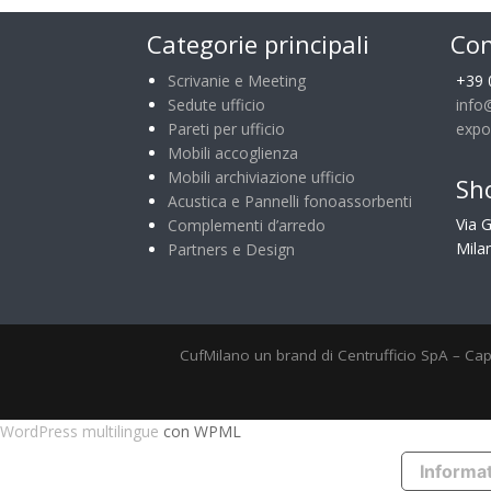
Categorie principali
Con
Scrivanie e Meeting
+39 
Sedute ufficio
info
Pareti per ufficio
expo
Mobili accoglienza
Mobili archiviazione ufficio
Sh
Acustica e Pannelli fonoassorbenti
Via 
Complementi d’arredo
Milan
Partners e Design
CufMilano un brand di Centrufficio SpA – Cap
WordPress multilingue
con WPML
Informat