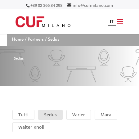
+39 02 366 34 298
info@cufmilano.com
IT
Home
/
Partners
/ Sedus
Sedus
Tutti
Sedus
Varier
Mara
Walter Knoll