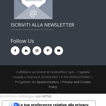
ISCRIVITI ALLA NEWSLETTER
Follow Us
CufMilano un brand di Centrufficio SpA – Capitale
sociale e riserve € 29.000.000 | P.IVA 00902270966 |
Progettato da
Spaziocreativo
|
Privacy and Cookie
Policy
WordPress multilingue
con WPML
Le tue preferenze relative alla privacy