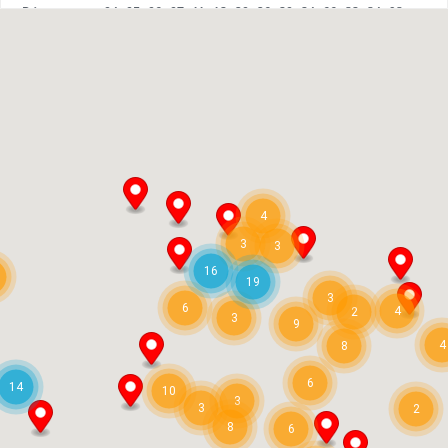
Département: 04, 05, 06, 07, 11, 13, 20, 26, 30, 34, 66, 83, 84, 98
Alejandro Molina Roman
Calle Bombero Ramon Duart, 15 LC11 46013
Valencia
+34 647 47 00 8
alejandromolina70@gmail.com
Commercial Agent
4
Valencia
3
3
16
19
Angel Javier Diaz Gil
3
6
4
2
3
9
Santa Cruz de Tenerife
4
8
+34672361433
6
14
hola@belarepresentaciones.com
10
3
3
2
Commercial Agent
8
6
Distributore per isole Canarie