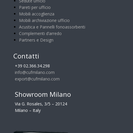
Sedute ufficio
Pour devenir agent ou revendeur dans ces régions, veuillez contacter
Pareti per ufficio
export@cufmilano.com
Mobili accoglienza
Mobili archiviazione ufficio
Acustica e Pannelli fonoassorbenti
Chiara Motti
Complementi d’arredo
Partners e Design
Banako
+39 02 25377283
Contatti
chiaramotti@cuf.it
Export Manager
+39 02.366.34.298
For the whole country.
info@cufmilano.com
Pour devenir agent ou revendeur dans ces régions, veuillez contacter
export@cufmilano.com
export@cufmilano.com
Showroom Milano
Via G. Rosales, 3/5 – 20124
Chiara Motti
Milano – Italy
Niamey
+39 02 25377283
chiaramotti@cuf.it