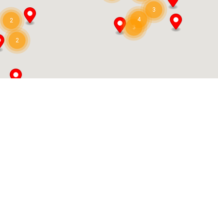
3
4
2
Apostolos M. Chrysochoos
3
2
23 Poulantzaki str. 55131 - D.O.Y. Kalamarias - Thessaloniki -
Greece
Athene
+30 6970060682
info@mindproducts.com.gr
Export Manager
For the whole country
Architectural Metal Solution
Riyadh
+966 503571471
info@metal-solutions.com
Authorized dealer
For the whole country