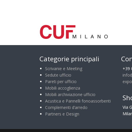
Categorie principali
Con
Scrivanie e Meeting
+39 
Sedute ufficio
info
Pareti per ufficio
expo
Mobili accoglienza
Mobili archiviazione ufficio
Sh
Acustica e Pannelli fonoassorbenti
Via 
Complementi d’arredo
Milan
Partners e Design