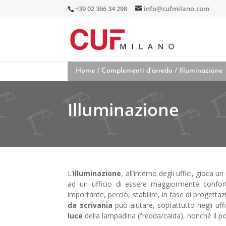
+39 02 366 34 298
info@cufmilano.com
Home
/
Complementi d’arredo
/ Illuminazione
Illuminazione
L’
illuminazione
, all’interno degli uffici, gioca
ad un ufficio di essere maggiormente conforte
importante, perciò, stabilire, in fase di progett
da scrivania
può aiutare, soprattutto negli uffi
luce
della lampadina (fredda/calda), nonché il po