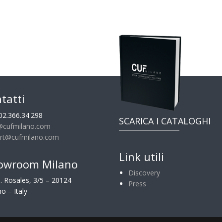
tatti
02.366.34.298
SCARICA I CATALOGHI
@cufmilano.com
rt@cufmilano.com
Link utili
owroom Milano
Discovery
G. Rosales, 3/5 – 20124
Press
o – Italy