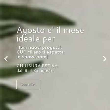
Agosto e' il mese
ideale per
i tuoi
nuovi progetti.
CUF Milano t
i aspetta
in showroom!
CHIUSURA ESTIVA
dall’8 al 23 agosto
Contattaci