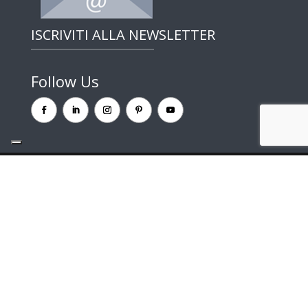
ISCRIVITI ALLA NEWSLETTER
Follow Us
CufMilano un brand di Centrufficio SpA – Capitale
sociale e riserve € 29.000.000 | P.IVA 00902270966 |
Progettato da
Spaziocreativo
|
Privacy and Cookie
Policy
WordPress multilingue
con WPML
Le tue preferenze relative alla privacy
Informativa sulla raccolta