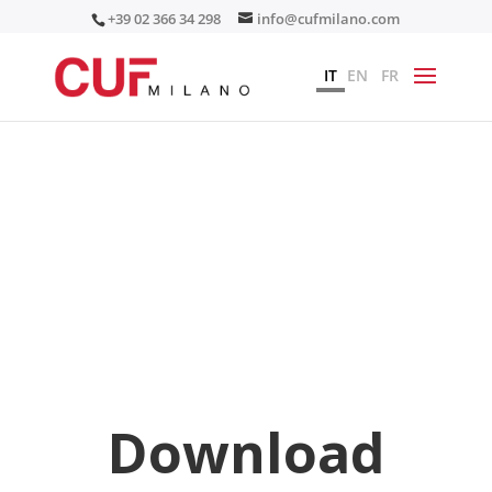
+39 02 366 34 298
info@cufmilano.com
IT
EN
FR
Download