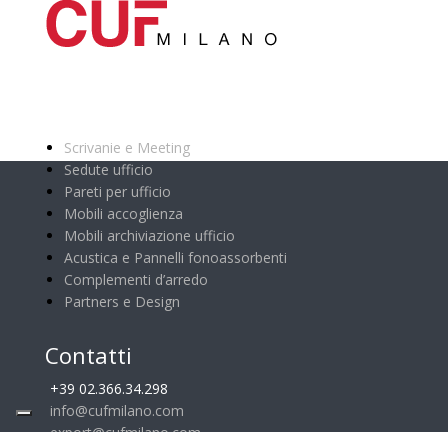
Categorie principali
Scrivanie e Meeting
Sedute ufficio
Pareti per ufficio
Mobili accoglienza
Mobili archiviazione ufficio
Acustica e Pannelli fonoassorbenti
Complementi d’arredo
Partners e Design
Contatti
+39 02.366.34.298
info@cufmilano.com
export@cufmilano.com