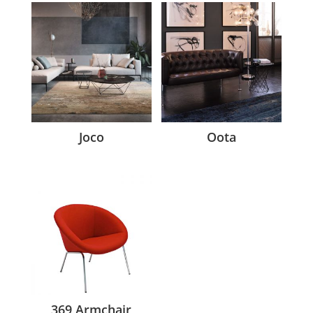
Joco
Oota
369 Armchair