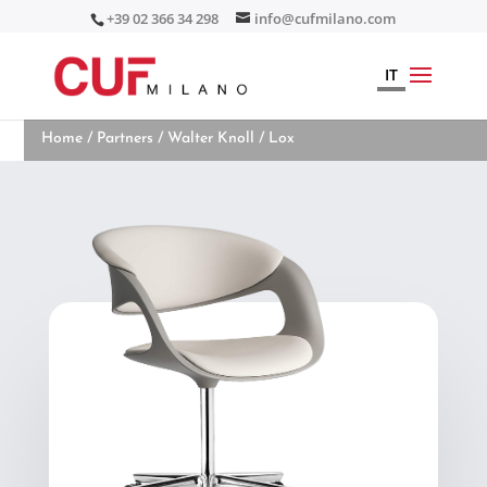
+39 02 366 34 298
info@cufmilano.com
IT
Home
/
Partners
/
Walter Knoll
/ Lox