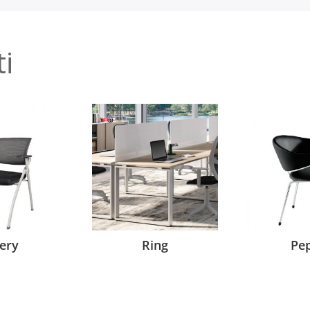
ti
ery
Ring
Pep