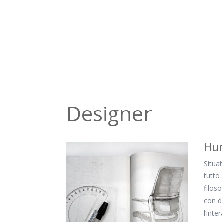
Designer
Hum
Situa
tutto
filos
con d
l’int