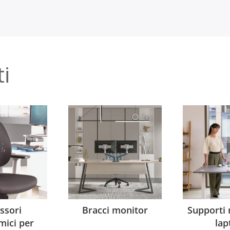
ti
ssori
Bracci monitor
Supporti 
mici per
lap