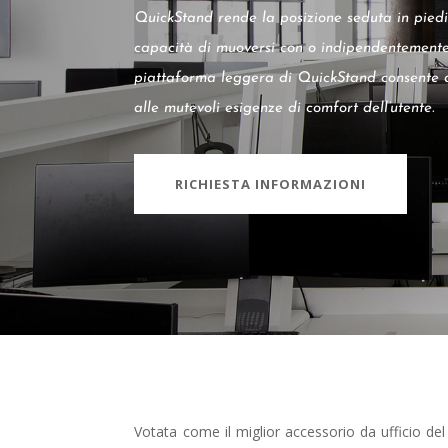
QuickStand rende la posizione seduta in piedi 
capacità di muoversi con o indipendentemente
piattaforma leggera di QuickStand consente al
alle mutevoli esigenze di comfort dell’utente.
RICHIESTA INFORMAZIONI
Votata come il miglior accessorio da ufficio del