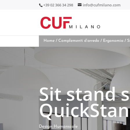
+39 02 366 34 298
info@cufmilano.com
Home
/
Complementi d’arredo
/
Ergonomia
/ S
Sit stand 
QuickSta
Design Humanscale