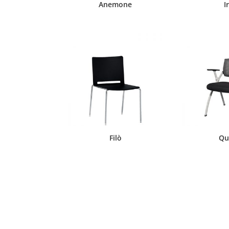
Anemone
I
Filò
Qu