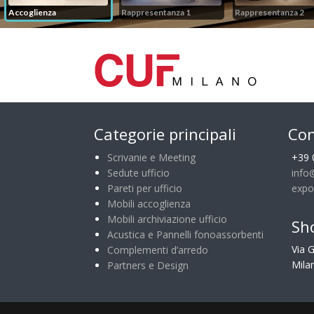
Categorie principali
Con
Scrivanie e Meeting
+39 
Sedute ufficio
info
Pareti per ufficio
expo
Mobili accoglienza
Mobili archiviazione ufficio
Sh
Acustica e Pannelli fonoassorbenti
Via 
Complementi d’arredo
Milan
Partners e Design