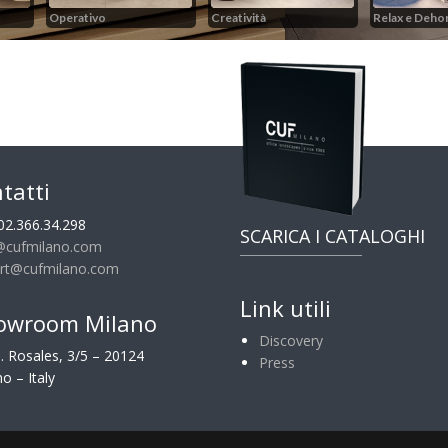
tatti
02.366.34.298
SCARICA I CATALOGHI
@cufmilano.com
rt@cufmilano.com
Link utili
owroom Milano
Discovery
G. Rosales, 3/5 – 20124
Press
o – Italy