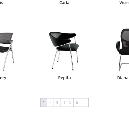
ris
Carla
Vice
ery
Pepita
Diana 
1
2
3
4
5
6
→