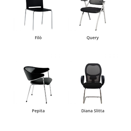
Filò
Query
Pepita
Diana Slitta