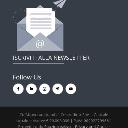
ISCRIVITI ALLA NEWSLETTER
Follow Us
CufMilano un brand di Centrufficio SpA – Capitale
sociale e riserve € 29.000.000 | P.IVA 00902270966 |
Progettato da
Spaziocreativo
|
Privacy and Cookie