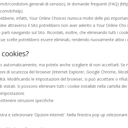
/it/condizioni-generali-di-servizio), le domande frequenti (FAQ) (htt
com/it/help).
bbene, infatti, Your Online Choices riunisca molte delle più important
okie attraverso il Sito potrebbero non aver aderito a Your Online Cho i
parti navigando sul Sito. Ricordati, inoltre, che eliminando tutti i coo
 tue scelte potrebbero essere eliminati, rendendo nuovamente attivi i c
i cookies?
s automaticamente, ma potete anche scegliere di non accettarli. Se n
ni di sicurezza del browser (Internet Explorer, Google Chrome, Mozill
bilità. Modificando le impostazioni del browser, si può accettare o rifi
b visitati. Si possono eliminare tutti i cookie installati nella cartella
 impostazioni.
ottenere istruzioni specifiche:
destra e selezionare ‘Opzioni internet’. Nella finestra pop up selezionar