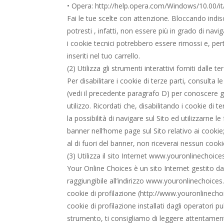
• Opera: http://help.opera.com/Windows/10.00/it
Fai le tue scelte con attenzione. Bloccando indisc
potresti , infatti, non essere più in grado di navi
i cookie tecnici potrebbero essere rimossi e, pert
inseriti nel tuo carrello.
(2) Utilizza gli strumenti interattivi forniti dalle te
Per disabilitare i cookie di terze parti, consulta 
(vedi il precedente paragrafo D) per conoscere gli 
utilizzo. Ricordati che, disabilitando i cookie di ter
la possibilità di navigare sul Sito ed utilizzarne 
banner nell’home page sul Sito relativo ai cook
al di fuori del banner, non riceverai nessun cooki
(3) Utilizza il sito Internet www.youronlinechoices
Your Online Choices è un sito Internet gestito dal
raggiungibile all’indirizzo www.youronlinechoices
cookie di profilazione (http://www.youronlinechoic
cookie di profilazione installati dagli operatori pu
strumento, ti consigliamo di leggere attentamente