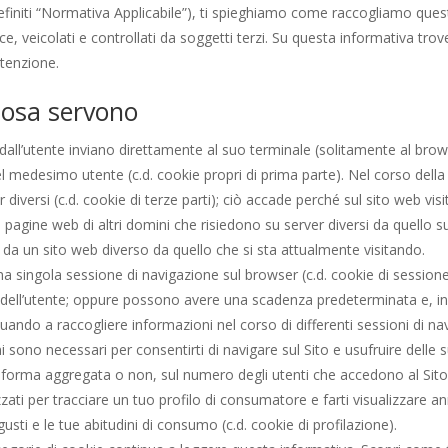
iti “Normativa Applicabile”), ti spieghiamo come raccogliamo questi dati
ece, veicolati e controllati da soggetti terzi. Su questa informativa trov
ttenzione.
cosa servono
itati dall’utente inviano direttamente al suo terminale (solitamente al
 del medesimo utente (c.d. cookie propri di prima parte). Nel corso della
r diversi (c.d. cookie di terze parti); ciò accade perché sul sito web v
pagine web di altri domini che risiedono su server diversi da quello sul 
da un sito web diverso da quello che si sta attualmente visitando.
a singola sessione di navigazione sul browser (c.d. cookie di session
dell’utente; oppure possono avere una scadenza predeterminata e, in 
nuando a raccogliere informazioni nel corso di differenti sessioni di n
ni sono necessari per consentirti di navigare sul Sito e usufruire delle su
in forma aggregata o non, sul numero degli utenti che accedono al Sito e
lizzati per tracciare un tuo profilo di consumatore e farti visualizzare 
gusti e le tue abitudini di consumo (c.d. cookie di profilazione).