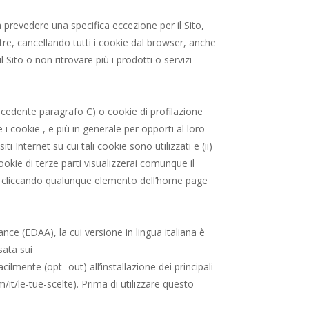
za prevedere una specifica eccezione per il Sito,
oltre, cancellando tutti i cookie dal browser, anche
Sito o non ritrovare più i prodotti o servizi
 precedente paragrafo C) o cookie di profilazione
 i cookie , e più in generale per opporti al loro
iti Internet su cui tali cookie sono utilizzati e (ii)
cookie di terze parti visualizzerai comunque il
 o cliccando qualunque elemento dell’home page
ance (EDAA), la cui versione in lingua italiana è
sata sui
lmente (opt -out) all’installazione dei principali
m/it/le-tue-scelte). Prima di utilizzare questo