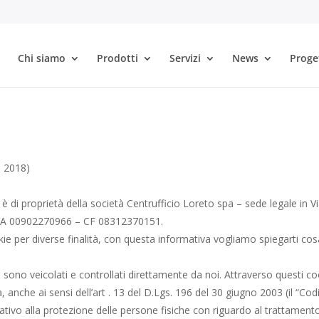
Chi siamo
Prodotti
Servizi
News
Proge
e 2018)
 di proprietà della società Centrufficio Loreto spa – sede legale in V
IVA 00902270966 – CF 08312370151.
ookie per diverse finalità, con questa informativa vogliamo spiegarti co
) sono veicolati e controllati direttamente da noi. Attraverso questi coo
 anche ai sensi dell’art . 13 del D.Lgs. 196 del 30 giugno 2003 (il “Codic
ivo alla protezione delle persone fisiche con riguardo al trattamento 