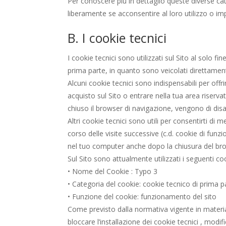
Per conoscere più in dettaglio queste diverse c
liberamente se acconsentire al loro utilizzo o imp
B. I cookie tecnici
I cookie tecnici sono utilizzati sul Sito al solo fi
prima parte, in quanto sono veicolati direttament
Alcuni cookie tecnici sono indispensabili per offr
acquisto sul Sito o entrare nella tua area riserv
chiuso il browser di navigazione, vengono di dis
Altri cookie tecnici sono utili per consentirti d
corso delle visite successive (c.d. cookie di fun
nel tuo computer anche dopo la chiusura del brows
Sul Sito sono attualmente utilizzati i seguenti coo
• Nome del Cookie : Typo 3
• Categoria del cookie: cookie tecnico di prima pa
• Funzione del cookie: funzionamento del sito
Come previsto dalla normativa vigente in materia d
bloccare l’installazione dei cookie tecnici , modi