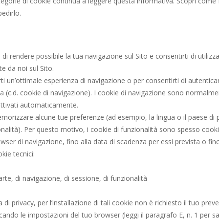
ategorie di cookie continua a leggere questa informativa. Scopri come
edirlo.
ne di rendere possibile la tua navigazione sul Sito e consentirti di utiliz
e da noi sul Sito.
irti un’ottimale esperienza di navigazione o per consentirti di autentica
ata (c.d. cookie di navigazione). I cookie di navigazione sono normalm
attivati automaticamente.
i memorizzare alcune tue preferenze (ad esempio, la lingua o il paese 
zionalità). Per questo motivo, i cookie di funzionalità sono spesso co
er di navigazione, fino alla data di scadenza per essi prevista o fino
kie tecnici:
rte, di navigazione, di sessione, di funzionalità
i privacy, per l’installazione di tali cookie non è richiesto il tuo pre
ficando le impostazioni del tuo browser (leggi il paragrafo E, n. 1 per 