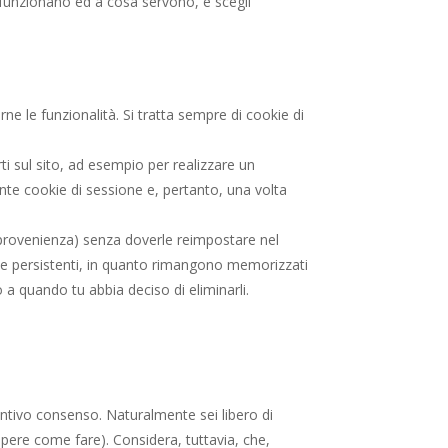
 funzionano ed a cosa servono, e scegli
zarne le funzionalità. Si tratta sempre di cookie di
rti sul sito, ad esempio per realizzare un
ente cookie di sessione e, pertanto, una volta
di provenienza) senza doverle reimpostare nel
okie persistenti, in quanto rimangono memorizzati
 a quando tu abbia deciso di eliminarli.
ventivo consenso. Naturalmente sei libero di
sapere come fare). Considera, tuttavia, che,