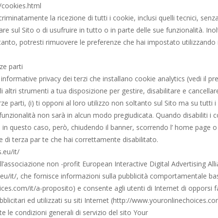
/cookies.html
riminatamente la ricezione di tutti i cookie, inclusi quelli tecnici, sen
gare sul Sito o di usufruire in tutto o in parte delle sue funzionalità. In
anto, potresti rimuovere le preferenze che hai impostato utilizzando il 
rze parti
le informative privacy dei terzi che installano cookie analytics (vedi il
altri strumenti a tua disposizione per gestire, disabilitare e cancellare
ze parti, (i) ti opponi al loro utilizzo non soltanto sul Sito ma su tutti i s
le funzionalità non sarà in alcun modo pregiudicata. Quando disabiliti i 
ie; in questo caso, però, chiudendo il banner, scorrendo l’ home page
e di terza par te che hai correttamente disabilitato.
.eu/it/
l’associazione non -profit European Interactive Digital Advertising Alli
.eu/it/, che fornisce informazioni sulla pubblicità comportamentale ba
es.com/it/a-proposito) e consente agli utenti di Internet di opporsi faci
bblicitari ed utilizzati su siti Internet (http://www.youronlinechoices.co
 le condizioni generali di servizio del sito Your