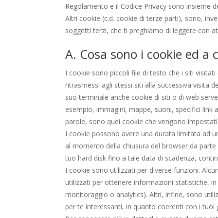
Regolamento e il Codice Privacy sono insieme defin
Altri cookie (c.d. cookie di terze parti), sono, inv
soggetti terzi, che ti preghiamo di leggere con a
A. Cosa sono i cookie ed a 
I cookie sono piccoli file di testo che i siti vis
ritrasmessi agli stessi siti alla successiva visita
suo terminale anche cookie di siti o di web serve
esempio, immagini, mappe, suoni, specifici link a 
parole, sono quei cookie che vengono impostati 
I cookie possono avere una durata limitata ad un
al momento della chiusura del browser da parte 
tuo hard disk fino a tale data di scadenza, conti
I cookie sono utilizzati per diverse funzioni. Alcu
utilizzati per ottenere informazioni statistiche, 
monitoraggio o analytics). Altri, infine, sono uti
per te interessanti, in quanto coerenti con i tuoi 