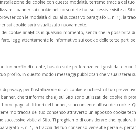
’installazione dei cookie con questa modalità, terremo traccia del t
izzare il banner sui cookie nel corso delle tue successive visite al Si
rowser con le modalità di cui al successivo paragrafo E, n. 1), la tra
anner sui cookie sarà visualizzato nuovamente.
 dei cookie analytics in qualsiasi momento, senza che la possibilità di vi
, leggi attentamente le informative sui cookie delle terze parti segue
 un tuo profilo di utente, basato sulle preferenze ed i gusti da te manif
 tuo profilo. In questo modo i messaggi pubblicitari che visualizzerai 
di privacy, per l’installazione di tali cookie è richiesto il tuo preve
banner, che ti informa che (i) sul Sito sono utilizzati dei cookie di pr
home page al di fuori del banner, si acconsente all’uso dei cookie. 
, terre mo traccia del tuo consenso attraverso un apposito cookie tecn
 tue successive visite al Sito. Ti preghiamo di considerare che, qualora
aragrafo E, n. 1, la traccia del tuo consenso verrebbe persa e, pertanto
.