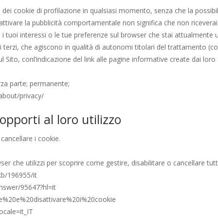
 dei cookie di profilazione in qualsiasi momento, senza che la possibilità
tivare la pubblicità comportamentale non significa che non riceverai pi
 i tuoi interessi o le tue preferenze sul browser che stai attualmente u
i terzi, che agiscono in qualità di autonomi titolari del trattamento (c
ul Sito, conl’indicazione del link alle pagine informative create dai loro 
erza parte; permanente;
about/privacy/
opporti al loro utilizzo
 cancellare i cookie.
er che utilizzi per scoprire come gestire, disabilitare o cancellare tutti 
kb/196955/it
nswer/95647?hl=it
tivare%20e%20disattivare%20i%20cookie
ocale=it_IT