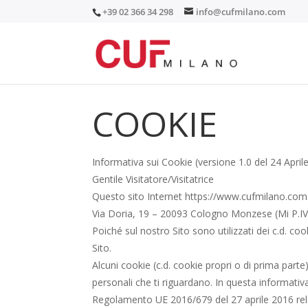
+39 02 366 34 298
info@cufmilano.com
COOKIE
Informativa sui Cookie
(versione 1.0 del 24 April
Gentile Visitatore/Visitatrice
Questo sito Internet https://www.cufmilano.com è
Via Doria, 19 – 20093 Cologno Monzese (Mi P.
Poiché sul nostro Sito sono utilizzati dei c.d. c
Sito.
Alcuni cookie (c.d. cookie propri o di prima parte
personali che ti riguardano. In questa informativa,
Regolamento UE 2016/679 del 27 aprile 2016 relat