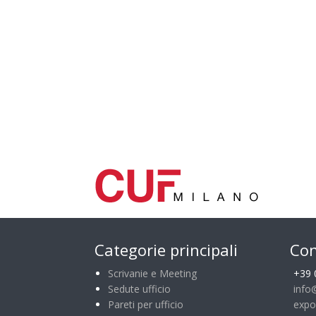
Categorie principali
Con
Scrivanie e Meeting
+39 
Sedute ufficio
info
Pareti per ufficio
expo