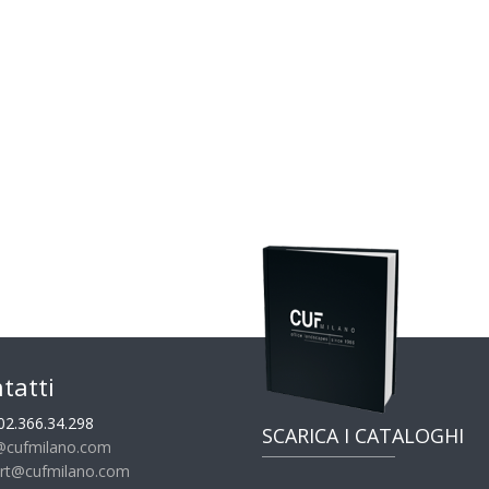
tatti
02.366.34.298
SCARICA I CATALOGHI
@cufmilano.com
rt@cufmilano.com