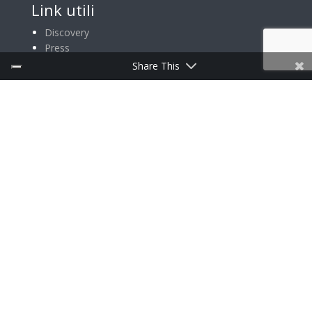
Link utili
Discovery
Press
Share This
ISCRIVITI ALLA NEWSLETTER
Follow Us