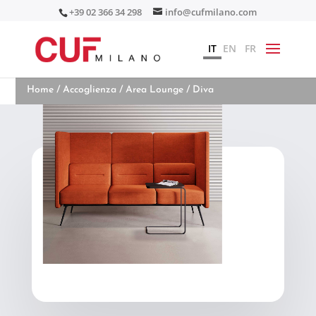
+39 02 366 34 298
info@cufmilano.com
IT
EN
FR
Home
/
Accoglienza
/
Area Lounge
/ Diva