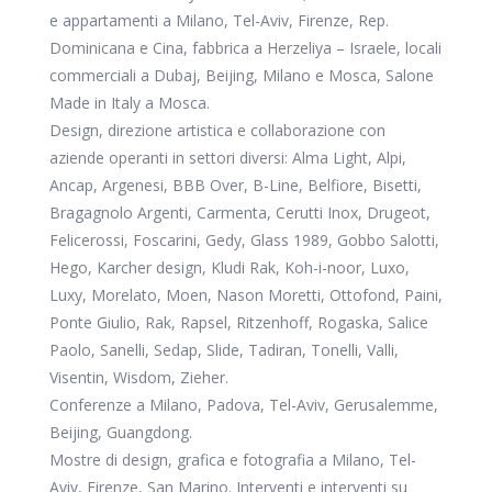
e appartamenti a Milano, Tel-Aviv, Firenze, Rep.
Dominicana e Cina, fabbrica a Herzeliya – Israele, locali
commerciali a Dubaj, Beijing, Milano e Mosca, Salone
Made in Italy a Mosca.
Design, direzione artistica e collaborazione con
aziende operanti in settori diversi: Alma Light, Alpi,
Ancap, Argenesi, BBB Over, B-Line, Belfiore, Bisetti,
Bragagnolo Argenti, Carmenta, Cerutti Inox, Drugeot,
Felicerossi, Foscarini, Gedy, Glass 1989, Gobbo Salotti,
Hego, Karcher design, Kludi Rak, Koh-i-noor, Luxo,
Luxy, Morelato, Moen, Nason Moretti, Ottofond, Paini,
Ponte Giulio, Rak, Rapsel, Ritzenhoff, Rogaska, Salice
Paolo, Sanelli, Sedap, Slide, Tadiran, Tonelli, Valli,
Visentin, Wisdom, Zieher.
Conferenze a Milano, Padova, Tel-Aviv, Gerusalemme,
Beijing, Guangdong.
Mostre di design, grafica e fotografia a Milano, Tel-
Aviv, Firenze, San Marino. Interventi e interventi su